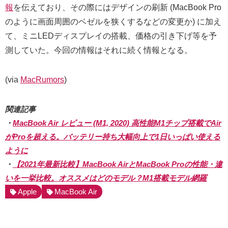
報
を伝えており、その際にはデザインの刷新 (MacBook Pro
のように画面周囲のベゼルを狭くするなどの変更か) に加え
て、ミニLEDディスプレイの搭載、価格の引き下げ等を予
測していた。今回の情報はそれに続く情報となる。
(via
MacRumors
)
関連記事
・
MacBook Air レビュー (M1, 2020) 高性能M1チップ搭載でAir
がProを超える。バッテリー持ち大幅向上で1日いっぱい使える
ように
・
【2021年最新比較】MacBook AirとMacBook Proの性能・違
いを一挙比較。オススメはどのモデル？M1搭載モデル網羅
Apple
MacBook Air