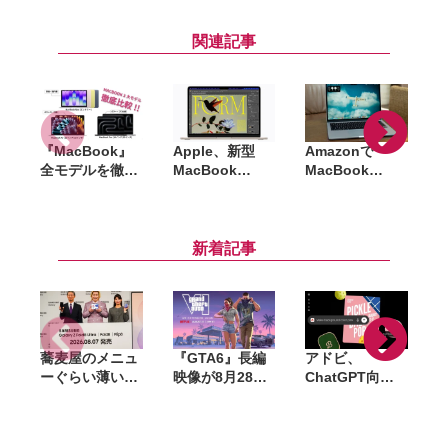
関連記事
『MacBook』
Apple、新型
Amazonで
全モデルを徹底
MacBook
MacBook
比較。「M5」
Air（M5）発
Air（M4）が特
世代のNeo・
表。価格は18万
価に。最大15％
A
Air・Proを用途
4,800円から、
オフ、Apple
別に整理
予約は3月4日23
Care+セットモ
新着記事
時15分から
デルは24％オフ
蕎麦屋のメニュ
『GTA6』長編
アドビ、
ーぐらい薄い。
映像が8月28日
ChatGPT向け
カズレーザーが
公開へ。Netflix
統合プラグイン
語るGalaxy新
で先行配信、6
を提供開始。
モデルと折りた
時間後に
Photoshopや