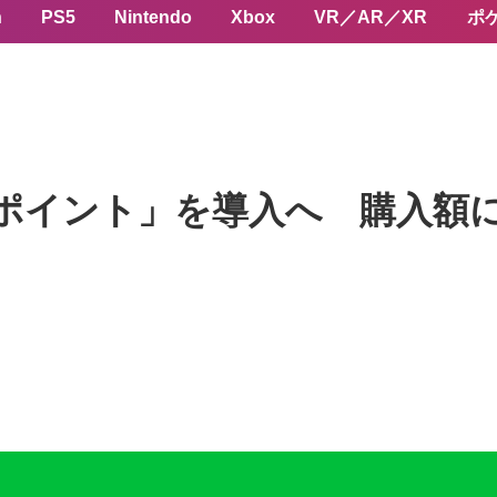
n
PS5
Nintendo
Xbox
VR／AR／XR
ポ
INEポイント」を導入へ 購入