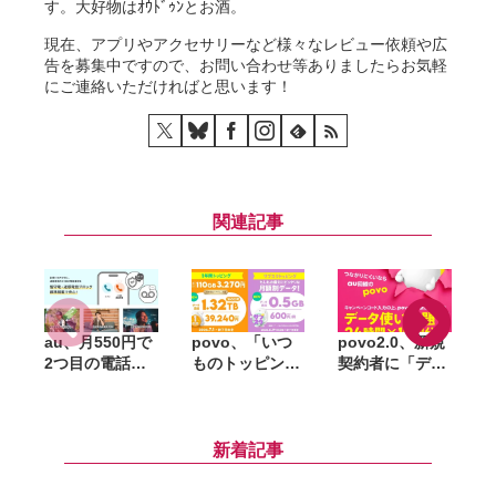
す。大好物はｵｳﾄﾞｩﾝとお酒。
現在、アプリやアクセサリーなど様々なレビュー依頼や広
告を募集中ですので、お問い合わせ等ありましたらお気軽
にご連絡いただければと思います！
関連記事
au、月550円で
povo、「いつ
povo2.0、新規
2つ目の電話番
ものトッピン
契約者に「デー
号を追加できる
グ」刷新。月
タ使い放題（24
「セカンドナン
110GB相当の年
時間）」10回分
「
バー」提供開
間プランや月額
をプレゼント。
D
始。仕事用や
600円のサブス
au回線を気軽に
新着記事
SNS登録用に使
クを追加
試せるキャンペ
い分け
ーン開始