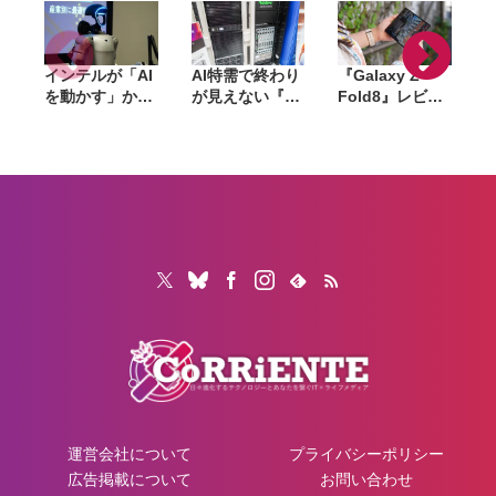
インテルが「AI
AI特需で終わり
『Galaxy Z
を動かす」から
が見えない『ラ
Fold8』レビュ
「AIで機械を動
マゲドン』。メ
ー。1週間使っ
かす」へ。
モリからSSD、
て実感した「ち
Panther Lake
GPUへ広がった
ょうどいい大画
で挑むフィジカ
値上げの波は
面」、4:3ディ
ルAIの現在地
「マザーボー
スプレイと約
ド」へ波及か
201gの軽さが
生む新しい使い
心地
運営会社について
プライバシーポリシー
広告掲載について
お問い合わせ