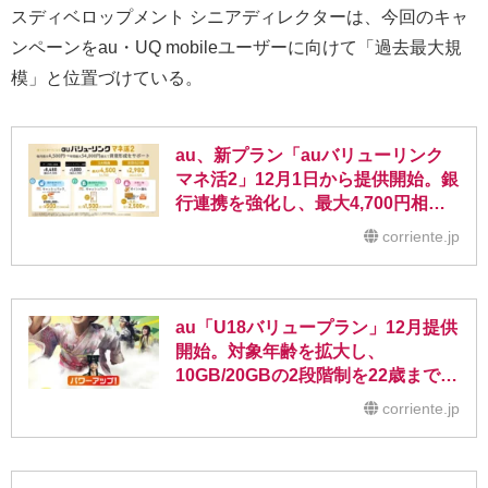
スディベロップメント シニアディレクターは、今回のキャ
ンペーンをau・UQ mobileユーザーに向けて「過去最大規
模」と位置づけている。
au、新プラン「auバリューリンク
マネ活2」12月1日から提供開始。銀
行連携を強化し、最大4,700円相当
の還元を実現
corriente.jp
au「U18バリュープラン」12月提供
開始。対象年齢を拡大し、
10GB/20GBの2段階制を22歳まで維
持
corriente.jp