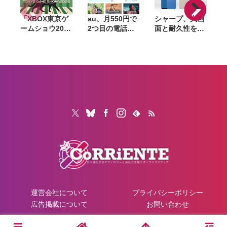
「XBOX東京ゲ
au、月550円で
シャープ、大画
ームショウ2026
2つ目の電話番
面と耐久性を備
ブロードキャス
号を追加できる
えたベーシック
ト」9月17日配
「セカンドナン
スマホ
「
信決定。TGS開
バー」提供開
「AQUOS
幕日に最新情報
始。仕事用や
wish6」発表。
3
を発表、
SNS登録用に使
AIによる詐欺電
FanFestも開催
い分け
話対策や防犯機
能も搭載
運営会社について
プライバシーポリシー
広告掲載について
お問い合わせ
© 2026 CoRRiENTE.