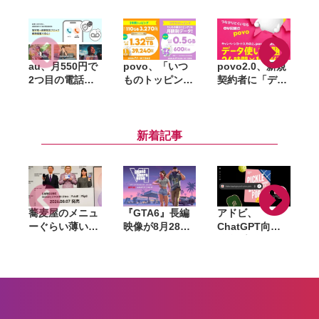
au、月550円で
povo、「いつ
povo2.0、新規
2つ目の電話番
ものトッピン
契約者に「デー
号を追加できる
グ」刷新。月
タ使い放題（24
「セカンドナン
110GB相当の年
時間）」10回分
「
バー」提供開
間プランや月額
をプレゼント。
D
始。仕事用や
600円のサブス
au回線を気軽に
新着記事
SNS登録用に使
クを追加
試せるキャンペ
い分け
ーン開始
蕎麦屋のメニュ
『GTA6』長編
アドビ、
ーぐらい薄い。
映像が8月28日
ChatGPT向け
カズレーザーが
公開へ。Netflix
統合プラグイン
語るGalaxy新
で先行配信、6
を提供開始。
モデルと折りた
時間後に
Photoshopや
たみスマホの
YouTubeでも公
Premiereなど
「カタチの多様
開
70以上のツール
化」
を利用可能に