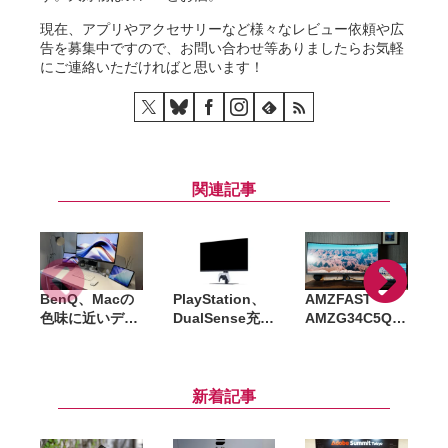
現在、アプリやアクセサリーなど様々なレビュー依頼や広
告を募集中ですので、お問い合わせ等ありましたらお気軽
にご連絡いただければと思います！
関連記事
BenQ、Macの
PlayStation、
AMZFAST
色味に近いディ
DualSense充電
AMZG34C5Q
スプレイ「MA
フック付き27イ
Pro レビュー｜
シリーズ」にグ
ンチゲーミング
緩やかな湾曲＆
レアモデル拡
モニターを発表
安価で初めての
充。27型5Kや
曲面モニターに
新着記事
120Hz表示の
オススメ
31.5型モデルも