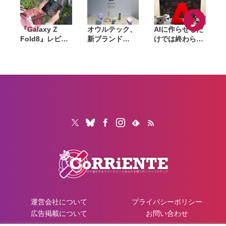
投入へ
『Galaxy Z
オウルテック、
AIに作らせるだ
Fold8』レビュ
新ブランド
けでは終わらな
ー。1週間使っ
「Soft」立ち上
い。「Adobe
て実感した「ち
げ。斜めに挿せ
Summit
ょうどいい大画
る充電器や握れ
Tokyo」で示さ
面」、4:3ディ
るケーブルなど
れたAIエージェ
や
スプレイと約
6製品
ントと働くこれ
201gの軽さが
からのマーケテ
生む新しい使い
ィング
心地
運営会社について
プライバシーポリシー
広告掲載について
お問い合わせ