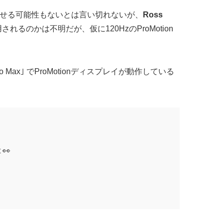
売を遅らせる可能性もないとは言い切れないが、
Ross
れるのかは不明だが、仮に120HzのProMotion
o Max｣ でProMotionディスプレイが動作している
t 👀