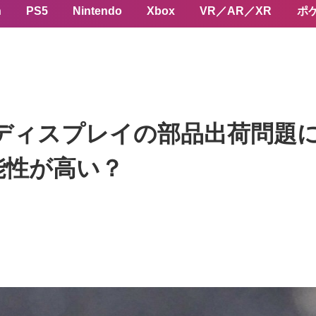
n
PS5
Nintendo
Xbox
VR／AR／XR
ポ
120Hzディスプレイの部品出荷問題に
能性が高い？