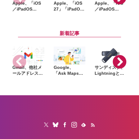
Apple、「iOS
Apple、「iOS
Apple、「iOS
「
／iPadOS
27」「iPadOS
／iPadOS
「
26.6」
27」「macOS
26.5.2」
「macOS
27」など新OS
「macOS
Tahoe 26.6」な
のパブリックベ
Tahoe 26.5.2」
ど配信開始。バ
ータを公開。一
配信開始。
縮
新着記事
グ修正やセキュ
般ユーザーも無
WebKitなど複
リティ強化など
料で試用可能
数の脆弱性を修
正
Gmail、他社メ
Google、
サンディスク、
S
ールアドレスを
「Ask Maps」
Lightningと
送信元にする機
日本でも提供開
USB-Cを備えた
能を2027年1月
始。料理注文や
USBフラッシュ
終了。POP受信
ホテル検索まで
「Phone Drive
N
やGmailifyも廃
AIが代行
for iPhone」発
i
止
売。iPhone・
iPad・Mac間で
データを手軽に
共有