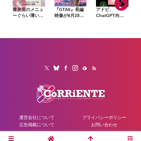
蕎麦屋のメニュ
『GTA6』長編
アドビ、
ーぐらい薄い。
映像が8月28日
ChatGPT向け
カズレーザーが
公開へ。Netflix
統合プラグイン
語るGalaxy新
で先行配信、6
を提供開始。
モデルと折りた
時間後に
Photoshopや
たみスマホの
YouTubeでも公
Premiereなど
「カタチの多様
開
70以上のツール
化」
を利用可能に
運営会社について
プライバシーポリシー
広告掲載について
お問い合わせ
© 2026 CoRRiENTE.