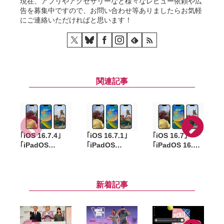
現在、アプリやアクセサリーなど様々なレビュー依頼や広
告を募集中ですので、お問い合わせ等ありましたらお気軽
にご連絡いただければと思います！
関連記事
｢iOS 16.7.4｣
｢iOS 16.7.1｣
｢iOS 16.7｣
｢
｢iPadOS
｢iPadOS
｢iPadOS 16.7｣
16.7.4｣ 旧機種
16.7.1｣ 旧機種
配信開始。重要
向けにリリー
向けにリリー
なセキュリティ
ス。iPhone X
ス。iPhone X
アップデート
や9.7インチ
やiPad Pro
新着記事
iPad Proなど対
(9.7-inch)など
象
対象