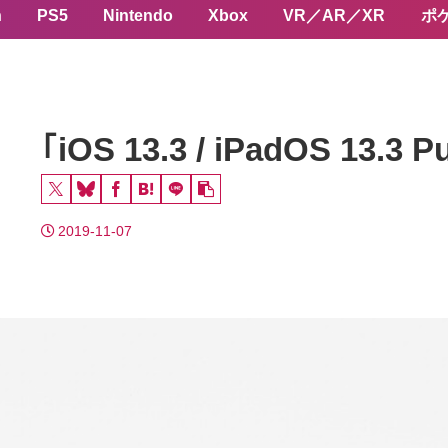
n
PS5
Nintendo
Xbox
VR／AR／XR
ポ
｢iOS 13.3 / iPadOS 13.3
2019-11-07