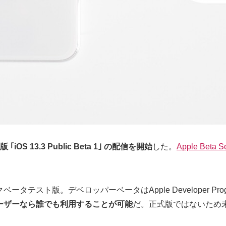
OS 13.3 Public Beta 1｣ の配信を開始
した。
Apple Beta S
OSのパブリックベータテスト版。デベロッパーベータはApple Develop
ーザーなら誰でも利用することが可能
だ。正式版ではないため