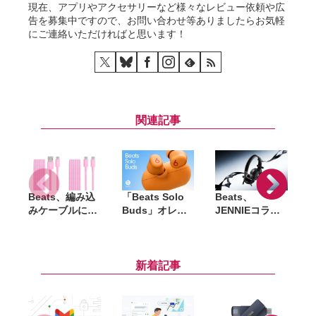
現在、アプリやアクセサリーなど様々なレビュー依頼や広
告を募集中ですので、お問い合わせ等ありましたらお気軽
にご連絡いただければと思います！
関連記事
Beats、編み込
「Beats Solo
Beats、
「
みケーブルに新
Buds」オレン
JENNIEコラボ
P
色「パワーピン
ジカラーが7月4
第2弾「Solo
ク」追加。
日発売。国内で
4」発表、4月25
USB-C／USB-A
はセブン-イレ
日10時より販売
モデルを展開
ブンのみで販売
開始。オニキス
新着記事
ブラックも再び
即完売なるか