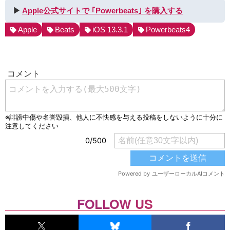
▶︎
Apple公式サイトで ｢Powerbeats｣ を購入する
Apple
Beats
iOS 13.3.1
Powerbeats4
FOLLOW US