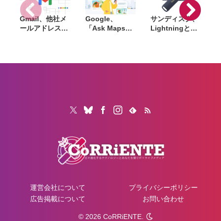
Gmail、他社メ
Google、
サンディスク、
S
ールアドレスを
「Ask Maps」
Lightningと
送信元にする機
日本でも提供開
USB-Cを備えた
能を2027年1月
始。料理注文や
USBフラッシュ
終了。POP受信
ホテル検索まで
「Phone Drive
N
やGmailifyも廃
AIが代行
for iPhone」発
i
止
売。iPhone・
iPad・Mac間で
データを手軽に
共有
運営会社について
プライバシーポリシー
広告掲載について
お問い合わせ
© 2026 CoRRiENTE.