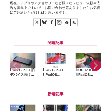
現在、アプリやアクセサリーなど様々なレビュー依頼や広
告を募集中ですので、お問い合わせ等ありましたらお気軽
にご連絡いただければと思います！
関連記事
｢iOS 12.5.6｣ 旧
｢iOS 12.5.4｣
｢iOS 12.5.3｣
｢
デバイス向けに
｢iPadOS
｢iPadOS
｢
配信開始。
12.5.4｣ iPhone
12.5.3｣ が旧型
1
｢iPhone 6／
6 / iPad mini 3
iPhone・iPad
i
iPad mini 3｣ 以
など旧デバイス
向けに配信開始
前のモデルが対
向けに配信開始
新着記事
象