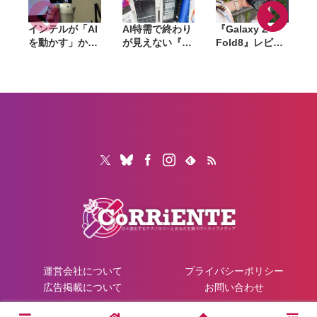
インテルが「AI
AI特需で終わり
『Galaxy Z
を動かす」から
が見えない『ラ
Fold8』レビュ
「AIで機械を動
マゲドン』。メ
ー。1週間使っ
かす」へ。
モリからSSD、
て実感した「ち
Panther Lake
GPUへ広がった
ょうどいい大画
で挑むフィジカ
値上げの波は
面」、4:3ディ
ルAIの現在地
「マザーボー
スプレイと約
ド」へ波及か
201gの軽さが
生む新しい使い
心地
運営会社について
プライバシーポリシー
広告掲載について
お問い合わせ
© 2026 CoRRiENTE.