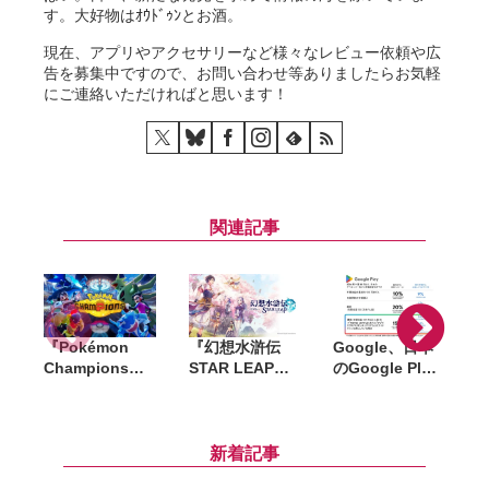
す。大好物はｵｳﾄﾞｩﾝとお酒。
現在、アプリやアクセサリーなど様々なレビュー依頼や広
告を募集中ですので、お問い合わせ等ありましたらお気軽
にご連絡いただければと思います！
関連記事
『Pokémon
『幻想水滸伝
Google、日本
I
Champions』
STAR LEAP』8
のGoogle Play
全世界累計
月7日配信決
新手数料を9月
2,000万ダウン
定。シリーズ新
30日までに前倒
ロード突破。記
作の108星の物
し導入。課金手
念で「ファスト
語が始動
数料は5％、登
新着記事
クーポン」200
録済みアプリス