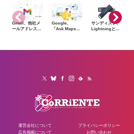
枚を配布
トア制度は12月
開始
Gmail、他社メ
Google、
サンディスク、
S
ールアドレスを
「Ask Maps」
Lightningと
送信元にする機
日本でも提供開
USB-Cを備えた
能を2027年1月
始。料理注文や
USBフラッシュ
終了。POP受信
ホテル検索まで
「Phone Drive
N
やGmailifyも廃
AIが代行
for iPhone」発
i
止
売。iPhone・
iPad・Mac間で
データを手軽に
共有
運営会社について
プライバシーポリシー
広告掲載について
お問い合わせ