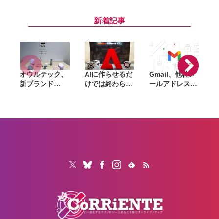
iPhone 13と
げ。｢iPhone
プログラム、提
AirPods Pro(第
14｣ シリーズの
供期間が1年間
1世代)は10％オ
登場を受けて
延長
新着記事
フに
オウルテック、
AIに作らせるだ
Gmail、他社メ
G
新ブランド
けでは終わらな
ールアドレスを
「
「Soft」立ち上
い。「Adobe
送信元にする機
げ。斜めに挿せ
Summit
能を2027年1月
る充電器や握れ
Tokyo」で示さ
終了。POP受信
るケーブルなど
れたAIエージェ
やGmailifyも廃
6製品
ントと働くこれ
止
からのマーケテ
ィング