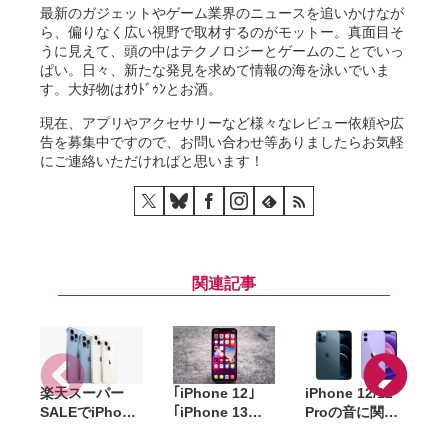
最新のガジェットやゲーム業界のニュースを追いかけなが
ら、偏りなく広い視野で取材するのがモットー。真面目そ
うに見えて、頭の中はテクノロジーとゲームのことでいっ
ぱい。日々、新たな発見を求めて情報の海を泳いでいま
す。大好物はｵｳﾄﾞｩﾝとお酒。
現在、アプリやアクセサリーなど様々なレビュー依頼や広
告を募集中ですので、お問い合わせ等ありましたらお気軽
にご連絡いただければと思います！
関連記事
楽天スーパー
｢iPhone 12｣
iPhone 12/12
F
SALEでiPhone
｢iPhone 13／
Proの音に関す
12が20%オフ。
13 mini｣ が値下
る修理サービス
i