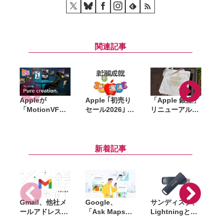
関連記事
Appleが
Apple ｢初売り
「Apple 銀座」
「MotionVFX
セール2026｣ 開
リニューアル記
」買収。15年以
催中。対象商
念のノベルティ
上の実績を持
品・ギフトカー
はトートバッ
d
つ、Final Cut
ド金額、AirTag
グ・ピンズ・コ
Pro向けプラグ
プレゼントなど
ースターの3点
i
新着記事
イン大手
Gmail、他社メ
Google、
サンディスク、
S
ールアドレスを
「Ask Maps」
Lightningと