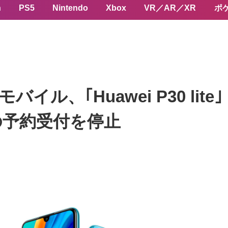
n
PS5
Nintendo
Xbox
VR／AR／XR
ポ
イル、｢Huawei P30 li
o｣ の予約受付を停止