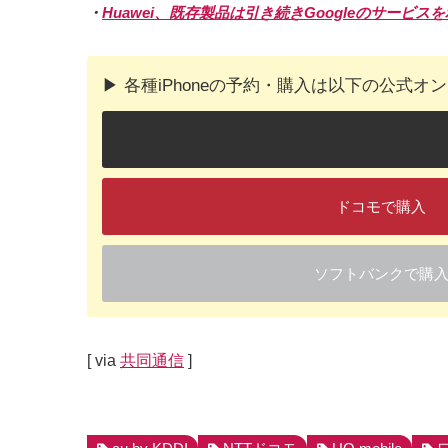
・
Huawei、既存製品は引き続きGoogleのサービス
▶︎ 各種iPhoneの予約・購入は以下の公式
ドコモで購入
ソフトバンクで購
[ via
共同通信
]