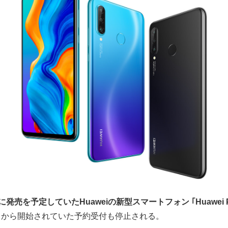
発売を予定していたHuaweiの新型スマートフォン ｢Huawei P30 lite
日から開始されていた予約受付も停止される。