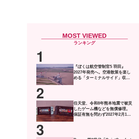
MOST VIEWED
『ぼくは航空管制官5 羽田』
2027年発売へ。空港散策を楽し
める「ターミナルサイド」収録
した体験版がSteamで配信
任天堂、令和8年熊本地震で被災
したゲーム機などを無償修理。
保証有無を問わず2027年2月1日
到着分まで対応