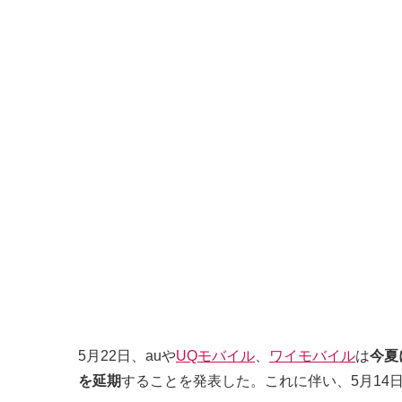
5月22日、auや
UQモバイル
、
ワイモバイル
は
今夏に
を延期
することを発表した。これに伴い、5月14