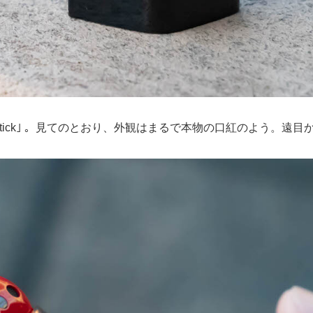
s Lipstick｣ 。見てのとおり、外観はまるで本物の口紅のよ