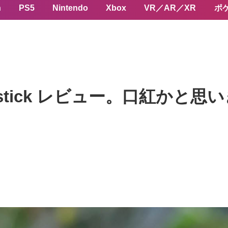
n
PS5
Nintendo
Xbox
VR／AR／XR
ポ
s Lipstick レビュー。口紅