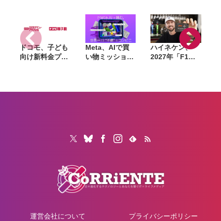
供にも対応
強化、3nmチッ
ホ新製品を発表
プやGemini連
へ
携を搭載
ドコモ、子ども
Meta、AIで買
ハイネケン、
向け新料金プラ
い物ミッション
2027年「F1」
ン「ドコモ スマ
に挑む体験型イ
全戦を現地観戦
ホデビュープラ
ベントを8月28
できるキャンペ
ン U15」開始。
日〜30日まで渋
ーン開催。航空
家族も最大1年
谷で開催。AIグ
券・宿泊費も提
間おトクになる
ラスも試せる
供
「ドコモ 親子
割」も導入
運営会社について
プライバシーポリシー