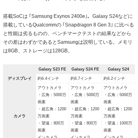
搭載SoCは ｢Samsung Exynos 2400e｣。Galaxy S24などに
搭載しているQualcommの ｢Snapdragon 8 Gen 3｣ に比べる
と性能は劣るものの、ベンチマークテストの結果などから
その差はわずかであるとSamsungは説明している。メモリ
は8GB、ストレージは128GB。
Galaxy S23 FE
Galaxy S24 FE
Galaxy S24
ディスプレイ
約6.4インチ
約6.7インチ
約6.2インチ
アウトカメラ
アウトカメラ
アウトカメラ
・広角：5000万
・広角：5000万
・広角：5000万
画素
画素
画素
・超広角：1200
・超広角：1200
・超広角：1200
カメラ
万画素
万画素
万画素
・望遠：800万
・望遠：800万
・望遠：1000万
画素
画素
画素
インカメラ
インカメラ
インカメラ