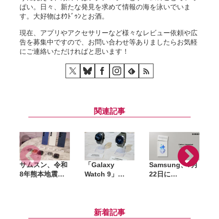
ぱい。日々、新たな発見を求めて情報の海を泳いでいま
す。大好物はｵｳﾄﾞｩﾝとお酒。
現在、アプリやアクセサリーなど様々なレビュー依頼や広
告を募集中ですので、お問い合わせ等ありましたらお気軽
にご連絡いただければと思います！
関連記事
サムスン、令和
「Galaxy
Samsung、7月
G
8年熊本地震の
Watch 9」
22日に
G
被災者向けに
「Galaxy
「Galaxy
W
Galaxy製品の
Watch Ultra
Unpacked」開
G
無償修理を実
2」発表。予防
催。ロンドンで
S
施。代替機の提
的な健康管理を
折りたたみスマ
新着記事