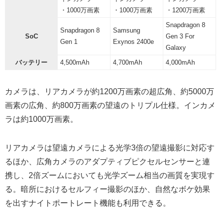
・1000万画素
・1000万画素
・1200万画素
Snapdragon 8
Snapdragon 8
Samsung
SoC
Gen 3 For
Gen 1
Exynos 2400e
Galaxy
バッテリー
4,500mAh
4,700mAh
4,000mAh
カメラは、リアカメラが約1200万画素の超広角、約5000万
画素の広角、約800万画素の望遠のトリプル仕様。インカメ
ラは約1000万画素。
リアカメラは望遠カメラによる光学3倍の望遠撮影に対応す
るほか、広角カメラのアダプティブピクセルセンサーと連
携し、2倍ズームにおいても光学ズーム相当の画質を実現す
る。暗所におけるセルフィー撮影のほか、自然なボケ効果
を出すナイトポートレート機能も利用できる。