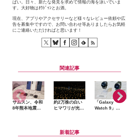
ぱい。日々、新たな発見を求めて情報の海を泳いでいま
す。大好物はｵｳﾄﾞｩﾝとお酒。
現在、アプリやアクセサリーなど様々なレビュー依頼や広
告を募集中ですので、お問い合わせ等ありましたらお気軽
にご連絡いただければと思います！
関連記事
サムスン、令和
約2万株の白い
「Galaxy
S
8年熊本地震の
ヒマワリが光
Watch 9」
被災者向けに
る。『チームラ
「Galaxy
「
Galaxy製品の
ボ ボタニカルガ
Watch Ultra
U
無償修理を実
ーデン 大阪』で
2」発表。予防
施。代替機の提
8月16日まで期
的な健康管理を
新着記事
供にも対応
間限定展示
強化、3nmチッ