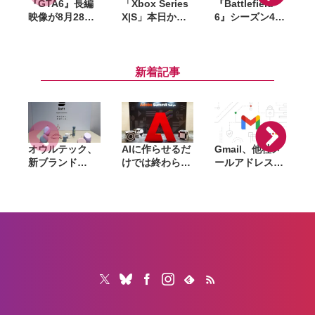
『GTA6』長編
「Xbox Series
『Battlefield
映像が8月28日
X|S」本日から
6』シーズン4発
o
公開へ。Netflix
値上げ。最安の
表。海戦が本格
で先行配信、6
「S」は8.2万
導入、「Wake
時間後に
円〜、上位の
Island」復活や
YouTubeでも公
「X」は約11万
『トップガン』
新着記事
開
円〜に
コラボ実施
オウルテック、
AIに作らせるだ
Gmail、他社メ
G
新ブランド
けでは終わらな
ールアドレスを
「
「Soft」立ち上
い。「Adobe
送信元にする機
げ。斜めに挿せ
Summit
能を2027年1月
る充電器や握れ
Tokyo」で示さ
終了。POP受信
るケーブルなど
れたAIエージェ
やGmailifyも廃
6製品
ントと働くこれ
止
からのマーケテ
ィング