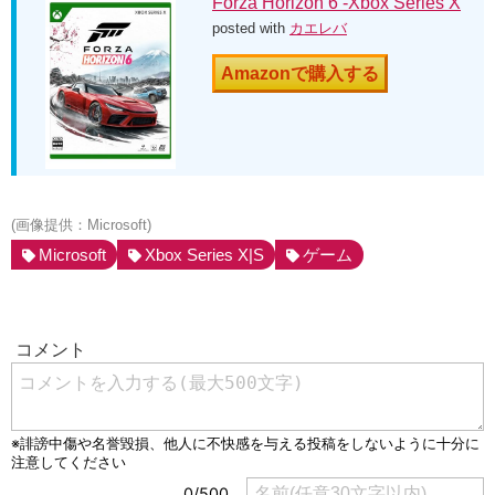
Forza Horizon 6 -Xbox Series X
posted with
カエレバ
Amazonで購入する
(画像提供：Microsoft)
Microsoft
Xbox Series X|S
ゲーム