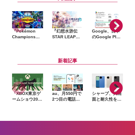
『Pokémon
『幻想水滸伝
Google、日本
「
Champions』
STAR LEAP』8
のGoogle Play
全世界累計
月7日配信決
新手数料を9月
2,000万ダウン
定。シリーズ新
30日までに前倒
ロード突破。記
作の108星の物
し導入。課金手
念で「ファスト
語が始動
数料は5％、登
新着記事
クーポン」200
録済みアプリス
枚を配布
トア制度は12月
開始
「XBOX東京ゲ
au、月550円で
シャープ、大画
ームショウ2026
2つ目の電話番
面と耐久性を備
ブロードキャス
号を追加できる
えたベーシック
ト」9月17日配
「セカンドナン
スマホ
「
信決定。TGS開
バー」提供開
「AQUOS
幕日に最新情報
始。仕事用や
wish6」発表。
3
を発表、
SNS登録用に使
AIによる詐欺電
FanFestも開催
い分け
話対策や防犯機