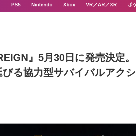
n
PS5
Nintendo
Xbox
VR／AR／XR
ポ
IGHTREIGN』5月30日に発売
延びる協力型サバイバルアク