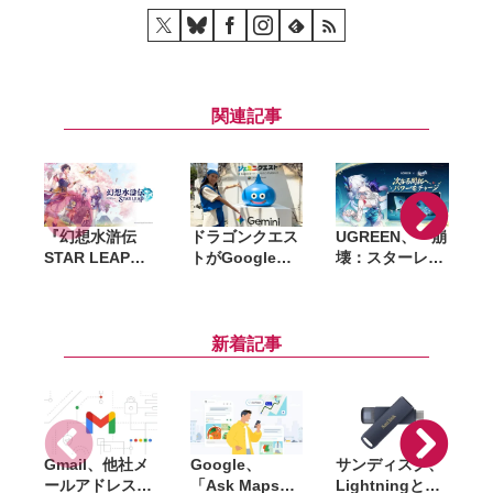
関連記事
『幻想水滸伝
ドラゴンクエス
UGREEN、『崩
STAR LEAP』8
トがGoogle
壊：スターレイ
月7日配信決
Geminiとコラ
ル』コラボ充電
定。シリーズ新
ボ。渋谷・原宿
アクセサリーを
作の108星の物
でリアルRPGイ
発売。爻光をテ
語が始動
ベント「ジェミ
ーマにした限定
新着記事
ニクエスト」を
ギフトBOXも展
体験
開
Gmail、他社メ
Google、
サンディスク、
S
ールアドレスを
「Ask Maps」
Lightningと