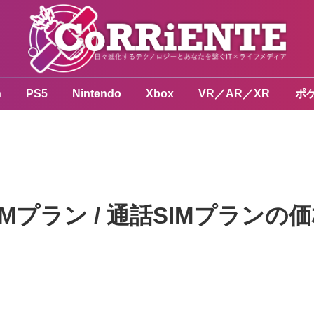
n
PS5
Nintendo
Xbox
VR／AR／XR
ポ
SIMプラン / 通話SIMプラン