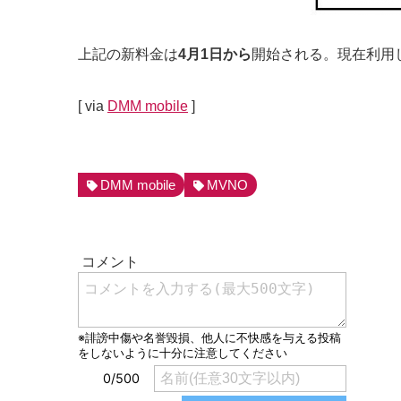
上記の新料金は
4月1日から
開始される。現在利用
[ via
DMM mobile
]
DMM mobile
MVNO