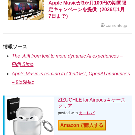
Apple Musicが3か月100円の期間限
定キャンペーンを提供（2026年1月
7日まで）
corriente.jp
情報ソース
The shift from text to more dynamic AI experiences –
Fidji Simo
Apple Music is coming to ChatGPT, OpenAI announces
– 9to5Mac
ZIZUCHLE for Airpods 4 ケース
クリア
posted with
カエレバ
Amazonで購入する