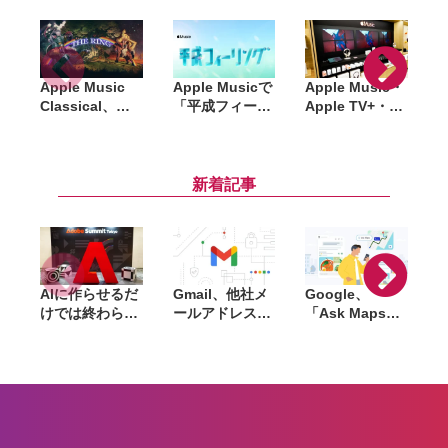
Apple Music
Apple Musicで
Apple Music・
Classical、
「平成フィーリ
Apple TV+・
『ニーベルング
ング」特集開
iCloud+・
の指環』初のリ
始。小室哲哉や
Apple Oneが値
アルタイム同期
宇多田ヒカル
上げ。「ライセ
リスニングガイ
ら、平成J-POP
ンス料の高騰」
新着記事
ドを公開。全15
を再発見
が背景
時間超の大作を
専門家の解説付
きで楽しめる
AIに作らせるだ
Gmail、他社メ
Google、
けでは終わらな
ールアドレスを
「Ask Maps」
L
い。「Adobe
送信元にする機
日本でも提供開
Summit
能を2027年1月
始。料理注文や
Tokyo」で示さ
終了。POP受信
ホテル検索まで
「
れたAIエージェ
やGmailifyも廃
AIが代行
f
ントと働くこれ
止
売
からのマーケテ
i
ィング