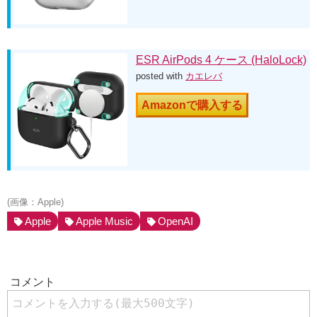
ESR AirPods 4 ケース (HaloLock)
posted with
カエレバ
Amazonで購入する
(画像：Apple)
Apple
Apple Music
OpenAI