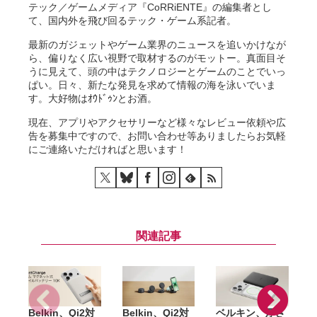
テック／ゲームメディア『CoRRiENTE』の編集者とし
て、国内外を飛び回るテック・ゲーム系記者。
最新のガジェットやゲーム業界のニュースを追いかけなが
ら、偏りなく広い視野で取材するのがモットー。真面目そ
うに見えて、頭の中はテクノロジーとゲームのことでいっ
ぱい。日々、新たな発見を求めて情報の海を泳いでいま
す。大好物はｵｳﾄﾞｩﾝとお酒。
現在、アプリやアクセサリーなど様々なレビュー依頼や広
告を募集中ですので、お問い合わせ等ありましたらお気軽
にご連絡いただければと思います！
関連記事
Belkin、Qi2対
Belkin、Qi2対
ベルキン、厚さ
B