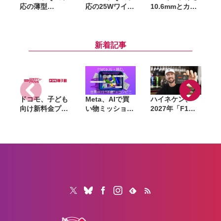
応の薄型
応の25Wワイヤ
10.6mmとカー
10,000mAhモ
レス充電器を発
ドサイズの薄型
バイルバッテリ
売。スタンドに
マグネット式モ
ー発売。スタン
もパッドにもな
バイルバッテリ
表
ド搭載で3台同
る2-in-1モデル
ーを発売
新着記事
時充電に対応
ドコモ、子ども
Meta、AIで買
ハイネケン、
向け新料金プラ
い物ミッション
2027年「F1」
ン「ドコモ スマ
に挑む体験型イ
全戦を現地観戦
ホデビュープラ
ベントを8月28
できるキャンペ
ン U15」開始。
日〜30日まで渋
ーン開催。航空
家族も最大1年
谷で開催。AIグ
券・宿泊費も提
間おトクになる
ラスも試せる
供
「ドコモ 親子
割」も導入