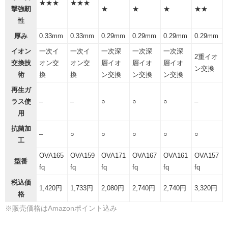
★★★
★★★
撃強靭
★
★
★
★★
性
厚み
0.33mm
0.33mm
0.29mm
0.29mm
0.29mm
0.29mm
イオン
一次イ
一次イ
一次深
一次深
一次深
2重イオ
交換技
オン交
オン交
層イオ
層イオ
層イオ
ン交換
術
換
換
ン交換
ン交換
ン交換
再生ガ
ラス使
–
–
○
○
○
–
用
抗菌加
–
○
○
○
○
○
工
OVA165
OVA159
OVA171
OVA167
OVA161
OVA157
型番
fq
fq
fq
fq
fq
fq
税込価
1,420円
1,733円
2,080円
2,740円
2,740円
3,320円
格
※販売価格はAmazonポイント込み