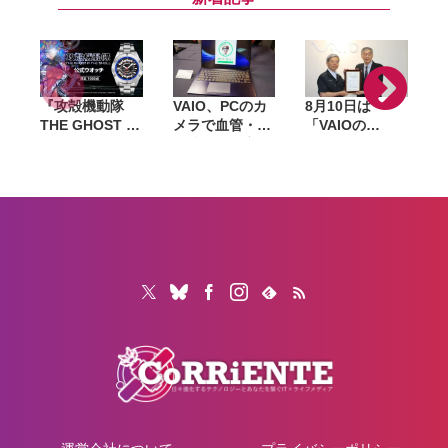
時充電に対応
えるのでは
『攻殻機動隊
VAIO、PCのカ
8月10日は
THE GHOST IN
メラで血管・心
「VAIOの
THE SHELL』
拍情報を測定す
日」。クイズ正
草薙素子の義体
る「ウェルネス
解者から抽選で
をイメージした
ケア」 2026年
1人に“世界に1
P
公式ウオッチ。
秋以降の新製品
台だけの
1989点限定で発
に標準搭載へ
VAIO”を
売