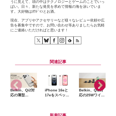
うに見えて、頭の中はテクノロジーとゲームのことでいっ
ぱい。日々、新たな発見を求めて情報の海を泳いでいま
す。大好物はｵｳﾄﾞｩﾝとお酒。
現在、アプリやアクセサリーなど様々なレビュー依頼や広
告を募集中ですので、お問い合わせ等ありましたらお気軽
にご連絡いただければと思います！
関連記事
Belkin、Qi2対
iPhone 16eと
Belkin、Qi2対
応の薄型
17eをスペック
応の25Wワイヤ
10,000mAhモ
比較。廉価モデ
レス充電器を発
バイルバッテリ
ルなのに妥協が
売。スタンドに
ー発売。スタン
少ない新「e」
もパッドにもな
ド搭載で3台同
は『良作』と言
る2-in-1モデル
新着記事