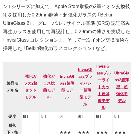
ン｣ シリーズに加えて、Apple Store取扱の2重イオン交換技
術を採用した0.29mm超薄・超強化ガラスの ｢Belkin
UltraGlass 2｣ 、グローバルリサイクル基準 (GRS) 認証済み
再生ガラスを使用して再設計し、0.29mmの薄さを実現した
｢InvisiGlass コレクション｣ 、そして一次イオン交換技術を
採用した ｢Belkin強化ガラスコレクション｣ など。
InvisiGl
InvisiGl
assブル
UltraGla
強化ガ
強化ガ
InvisiGl
assプラ
ーライ
ss2超薄
製品モ
ラス2枚
ラス抗
ass超薄
イバシ
トカッ
型・超
デル名
セット
菌モデ
型モデ
ー超薄
ト超薄
強化モ
モデル
ル
ル
型モデ
型モデ
デル
ル
ル
硬度
9H
9H
9H
9H
9H
9H
耐落
下・衝
★★★
★★★
★★★
★★★