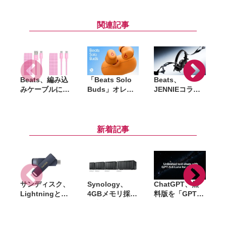
関連記事
Beats、編み込
「Beats Solo
Beats、
「
みケーブルに新
Buds」オレン
JENNIEコラボ
P
色「パワーピン
ジカラーが7月4
第2弾「Solo
ク」追加。
日発売。国内で
4」発表、4月25
USB-C／USB-A
はセブン-イレ
日10時より販売
モデルを展開
ブンのみで販売
開始。オニキス
新着記事
ブラックも再び
即完売なるか
サンディスク、
Synology、
ChatGPT、無
Lightningと
4GBメモリ採用
料版を「GPT-
USB-Cを備えた
で導入しやすく
5.6 Luna」に刷
USBフラッシュ
なった新
新。テキストチ
料
「Phone Drive
NAS「DiskStat
ャットが無制限