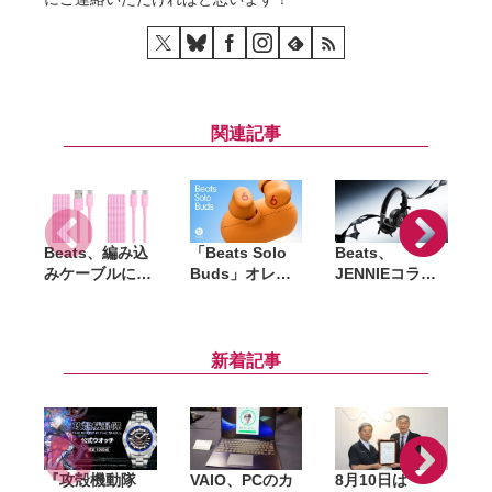
関連記事
Beats、編み込
「Beats Solo
Beats、
「
みケーブルに新
Buds」オレン
JENNIEコラボ
P
色「パワーピン
ジカラーが7月4
第2弾「Solo
ク」追加。
日発売。国内で
4」発表、4月25
USB-C／USB-A
はセブン-イレ
日10時より販売
モデルを展開
ブンのみで販売
開始。オニキス
新着記事
ブラックも再び
即完売なるか
『攻殻機動隊
VAIO、PCのカ
8月10日は