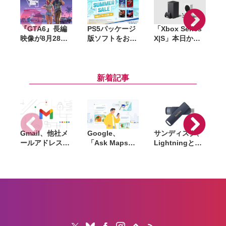
『GTA6』長編
PS5パッケージ
「Xbox Series
『
映像が8月28日
版ソフトをお得
X|S」本日から
公開へ。Netflix
に購入できる
値上げ。最安の
で先行配信、6
「サマーセー
「S」は8.2万
時間後に
ル」開催。
円〜、上位の
I
YouTubeでも公
『DEATH
「X」は約11万
新着記事
開
STRANDING
円〜に
2』『アストロ
ボット』など対
象
Gmail、他社メ
Google、
サンディスク、
S
ールアドレスを
「Ask Maps」
Lightningと
送信元にする機
日本でも提供開
USB-Cを備えた
能を2027年1月
始。料理注文や
USBフラッシュ
終了。POP受信
ホテル検索まで
「Phone Drive
N
やGmailifyも廃
AIが代行
for iPhone」発
i
止
売。iPhone・
iPad・Mac間で
データを手軽に
共有