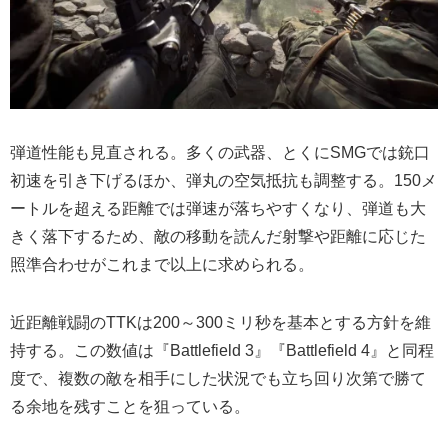
弾道性能も見直される。多くの武器、とくにSMGでは銃口
初速を引き下げるほか、弾丸の空気抵抗も調整する。150メ
ートルを超える距離では弾速が落ちやすくなり、弾道も大
きく落下するため、敵の移動を読んだ射撃や距離に応じた
照準合わせがこれまで以上に求められる。
近距離戦闘のTTKは200～300ミリ秒を基本とする方針を維
持する。この数値は『Battlefield 3』『Battlefield 4』と同程
度で、複数の敵を相手にした状況でも立ち回り次第で勝て
る余地を残すことを狙っている。