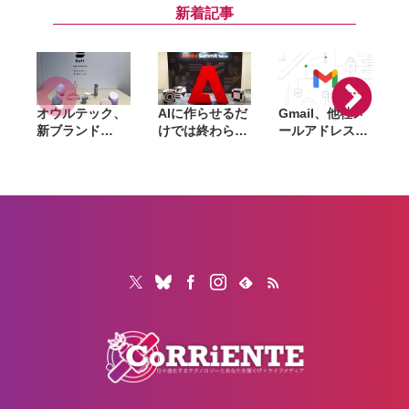
『DEATH
ーンケース・バ
両方が対象
新着記事
STRANDING
ンパーが最大
2』『アストロ
44％オフ
ボット』など対
象
オウルテック、
AIに作らせるだ
Gmail、他社メ
G
新ブランド
けでは終わらな
ールアドレスを
「
「Soft」立ち上
い。「Adobe
送信元にする機
げ。斜めに挿せ
Summit
能を2027年1月
る充電器や握れ
Tokyo」で示さ
終了。POP受信
るケーブルなど
れたAIエージェ
やGmailifyも廃
6製品
ントと働くこれ
止
からのマーケテ
ィング