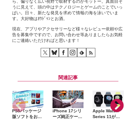
ら、偏りなく広い視野で取材するのがモットー。真面目そ
うに見えて、頭の中はテクノロジーとゲームのことでいっ
ぱい。日々、新たな発見を求めて情報の海を泳いでいま
す。大好物はｵｳﾄﾞｩﾝとお酒。
現在、アプリやアクセサリーなど様々なレビュー依頼や広
告を募集中ですので、お問い合わせ等ありましたらお気軽
にご連絡いただければと思います！
関連記事
PS5パッケージ
iPhone 17シリ
Apple Watch
A
版ソフトをお得
ーズ純正ケース
Series 11が
に購入できる
がAmazonで大
Amazonセール
「サマーセー
幅割引。クリア
で6万4千円〜。
ル」開催。
ケース・シリコ
42mm・46mm