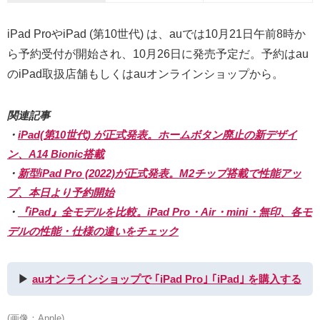
iPad ProやiPad (第10世代) は、auでは10月21日午前8時か
ら予約受付が開始され、10月26日に発売予定だ。予約はau
のiPad取扱店舗もしくはauオンラインショップから。
関連記事
・
iPad(第10世代) が正式発表。ホームボタン廃止の新デザイ
ン、A14 Bionic搭載
・
新型iPad Pro (2022)が正式発表。M2チップ搭載で性能アッ
プ、本日より予約開始
・
『iPad』全モデルを比較。iPad Pro・Air・mini・無印、各モ
デルの性能・仕様の違いをチェック
▶︎
auオンラインショップで ｢iPad Pro｣ ｢iPad｣ を購入する
(画像：Apple)