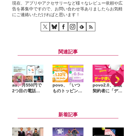
現在、アプリやアクセサリーなど様々なレビュー依頼や広
告を募集中ですので、お問い合わせ等ありましたらお気軽
にご連絡いただければと思います！
関連記事
au、月550円で
povo、「いつ
povo2.0、新規
2つ目の電話番
ものトッピン
契約者に「デー
号を追加できる
グ」刷新。月
タ使い放題（24
「セカンドナン
110GB相当の年
時間）」10回分
「
バー」提供開
間プランや月額
をプレゼント。
D
始。仕事用や
600円のサブス
au回線を気軽に
新着記事
SNS登録用に使
クを追加
試せるキャンペ
い分け
ーン開始