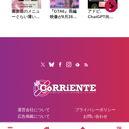
蕎麦屋のメニュ
『GTA6』長編
アドビ、
ーぐらい薄い。
映像が8月28日
ChatGPT向け
カズレーザーが
公開へ。Netflix
統合プラグイン
語るGalaxy新
で先行配信、6
を提供開始。
モデルと折りた
時間後に
Photoshopや
たみスマホの
YouTubeでも公
Premiereなど
「カタチの多様
開
70以上のツール
化」
を利用可能に
運営会社について
プライバシーポリシー
広告掲載について
お問い合わせ
© 2026 CoRRiENTE.