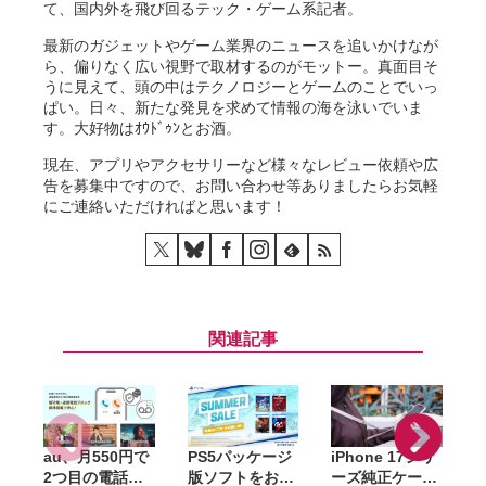
て、国内外を飛び回るテック・ゲーム系記者。
最新のガジェットやゲーム業界のニュースを追いかけなが
ら、偏りなく広い視野で取材するのがモットー。真面目そ
うに見えて、頭の中はテクノロジーとゲームのことでいっ
ぱい。日々、新たな発見を求めて情報の海を泳いでいま
す。大好物はｵｳﾄﾞｩﾝとお酒。
現在、アプリやアクセサリーなど様々なレビュー依頼や広
告を募集中ですので、お問い合わせ等ありましたらお気軽
にご連絡いただければと思います！
関連記事
au、月550円で
PS5パッケージ
iPhone 17シリ
A
2つ目の電話番
版ソフトをお得
ーズ純正ケース
S