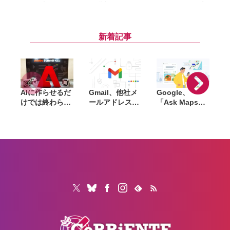
号を追加できる
に購入できる
がAmazonで大
「セカンドナン
「サマーセー
幅割引。クリア
バー」提供開
ル」開催。
ケース・シリコ
始。仕事用や
『DEATH
ーンケース・バ
新着記事
SNS登録用に使
STRANDING
ンパーが最大
い分け
2』『アストロ
44％オフ
ボット』など対
象
AIに作らせるだ
Gmail、他社メ
Google、
けでは終わらな
ールアドレスを
「Ask Maps」
L
い。「Adobe
送信元にする機
日本でも提供開
Summit
能を2027年1月
始。料理注文や
Tokyo」で示さ
終了。POP受信
ホテル検索まで
「
れたAIエージェ
やGmailifyも廃
AIが代行
f
ントと働くこれ
止
売
からのマーケテ
i
ィング