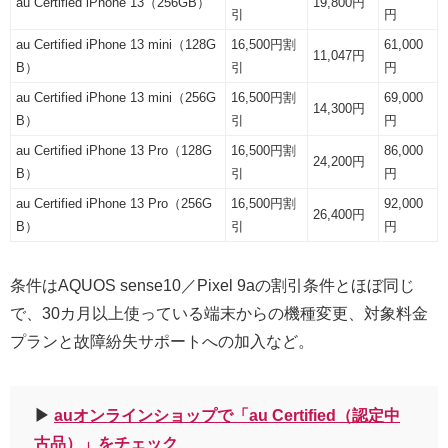
au Certified iPhone 13（256GB）
19,800円
引
円
au Certified iPhone 13 mini（128G
16,500円割
61,000
11,047円
B）
引
円
au Certified iPhone 13 mini（256G
16,500円割
69,000
14,300円
B）
引
円
au Certified iPhone 13 Pro（128G
16,500円割
86,000
24,200円
B）
引
円
au Certified iPhone 13 Pro（256G
16,500円割
92,000
26,400円
B）
引
円
条件はAQUOS sense10／Pixel 9aの割引条件とほぼ同じ
で、30カ月以上使っている端末からの機種変更、対象料金
プランと故障紛失サポートへの加入など。
▶︎
auオンラインショップで「au Certified（認定中
古品）」をチェック