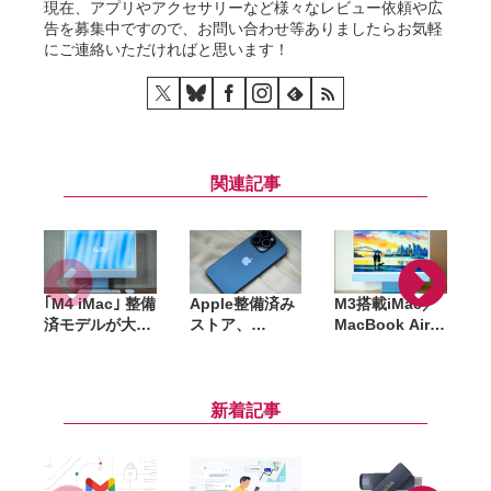
現在、アプリやアクセサリーなど様々なレビュー依頼や広
告を募集中ですので、お問い合わせ等ありましたらお気軽
にご連絡いただければと思います！
関連記事
｢M4 iMac｣ 整備
Apple整備済み
M3搭載iMac／
済モデルが大量
ストア、
MacBook Air、
追加。最安
iPhone 15シリ
M4 Pro／M4
M
168,800円〜、
ーズの在庫復
Max搭載
カラーも今なら
活。人気の
MacBook Pro
P
選び放題
iPhone 15 Pro
など在庫多数
新着記事
は最安122,800
(Apple整備済ス
M
円〜
トア)