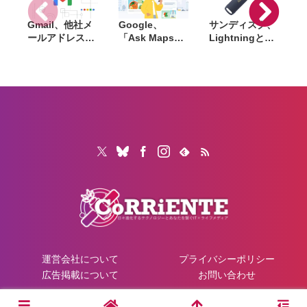
Gmail、他社メ
Google、
サンディスク、
S
ールアドレスを
「Ask Maps」
Lightningと
送信元にする機
日本でも提供開
USB-Cを備えた
能を2027年1月
始。料理注文や
USBフラッシュ
終了。POP受信
ホテル検索まで
「Phone Drive
N
やGmailifyも廃
AIが代行
for iPhone」発
i
止
売。iPhone・
iPad・Mac間で
データを手軽に
共有
運営会社について
プライバシーポリシー
広告掲載について
お問い合わせ
© 2026 CoRRiENTE.