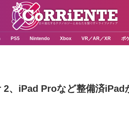
n
PS5
Nintendo
Xbox
VR／AR／XR
ポ
Air 2、iPad Proなど整備済i