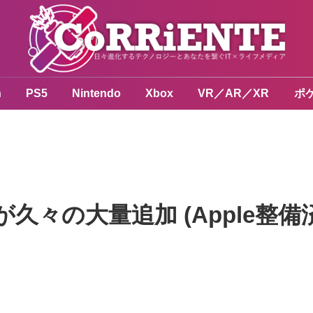
n
PS5
Nintendo
Xbox
VR／AR／XR
ポ
が久々の大量追加 (Apple整備済製