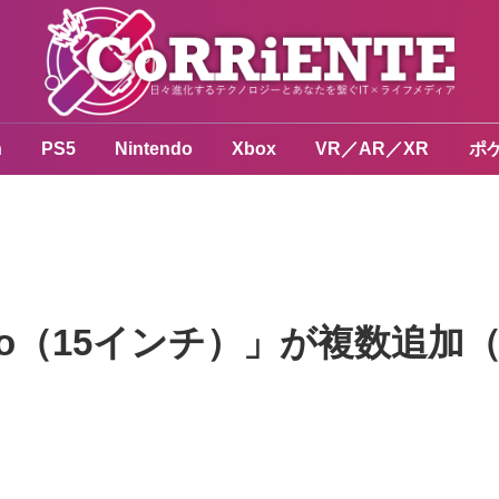
n
PS5
Nintendo
Xbox
VR／AR／XR
ポ
Pro（15インチ）」が複数追加