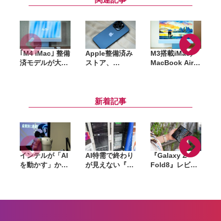
｢M4 iMac｣ 整備
Apple整備済み
M3搭載iMac／
済モデルが大量
ストア、
MacBook Air、
追加。最安
iPhone 15シリ
M4 Pro／M4
M
168,800円〜、
ーズの在庫復
Max搭載
カラーも今なら
活。人気の
MacBook Pro
P
選び放題
iPhone 15 Pro
など在庫多数
新着記事
は最安122,800
(Apple整備済ス
M
円〜
トア)
インテルが「AI
AI特需で終わり
『Galaxy Z
を動かす」から
が見えない『ラ
Fold8』レビュ
「AIで機械を動
マゲドン』。メ
ー。1週間使っ
かす」へ。
モリからSSD、
て実感した「ち
Panther Lake
GPUへ広がった
ょうどいい大画
で挑むフィジカ
値上げの波は
面」、4:3ディ
ルAIの現在地
「マザーボー
スプレイと約