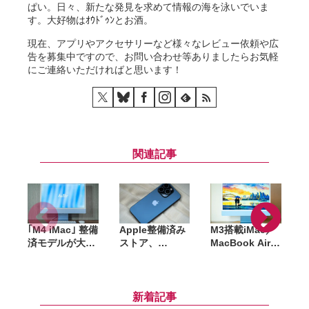
ぱい。日々、新たな発見を求めて情報の海を泳いでいま
す。大好物はｵｳﾄﾞｩﾝとお酒。
現在、アプリやアクセサリーなど様々なレビュー依頼や広
告を募集中ですので、お問い合わせ等ありましたらお気軽
にご連絡いただければと思います！
関連記事
｢M4 iMac｣ 整備
Apple整備済み
M3搭載iMac／
済モデルが大量
ストア、
MacBook Air、
追加。最安
iPhone 15シリ
M4 Pro／M4
M
168,800円〜、
ーズの在庫復
Max搭載
カラーも今なら
活。人気の
MacBook Pro
P
選び放題
iPhone 15 Pro
など在庫多数
新着記事
は最安122,800
(Apple整備済ス
M