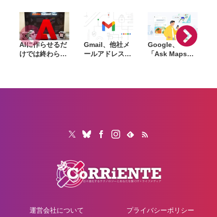
円〜
トア)
AIに作らせるだ
Gmail、他社メ
Google、
けでは終わらな
ールアドレスを
「Ask Maps」
L
い。「Adobe
送信元にする機
日本でも提供開
Summit
能を2027年1月
始。料理注文や
Tokyo」で示さ
終了。POP受信
ホテル検索まで
「
れたAIエージェ
やGmailifyも廃
AIが代行
f
ントと働くこれ
止
売
からのマーケテ
i
ィング
運営会社について
プライバシーポリシー