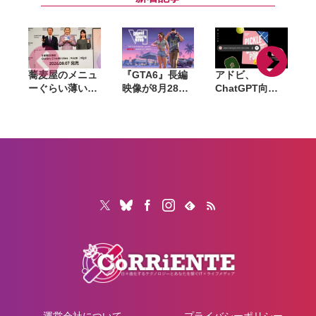
クーポン」200
録済みアプリス
枚を配布
トア制度は12月
開始
蕎麦屋のメニュ
『GTA6』長編
アドビ、
ーぐらい薄い。
映像が8月28日
ChatGPT向け
カズレーザーが
公開へ。Netflix
統合プラグイン
語るGalaxy新
で先行配信、6
を提供開始。
モデルと折りた
時間後に
Photoshopや
たみスマホの
YouTubeでも公
Premiereなど
「カタチの多様
開
70以上のツール
化」
を利用可能に
運営会社について
プライバシーポリシー