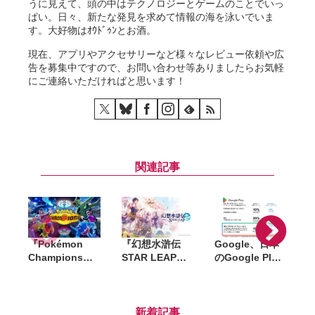
うに見えて、頭の中はテクノロジーとゲームのことでいっ
ぱい。日々、新たな発見を求めて情報の海を泳いでいま
す。大好物はｵｳﾄﾞｩﾝとお酒。
現在、アプリやアクセサリーなど様々なレビュー依頼や広
告を募集中ですので、お問い合わせ等ありましたらお気軽
にご連絡いただければと思います！
関連記事
『Pokémon
『幻想水滸伝
Google、日本
「
Champions』
STAR LEAP』8
のGoogle Play
全世界累計
月7日配信決
新手数料を9月
2,000万ダウン
定。シリーズ新
30日までに前倒
ロード突破。記
作の108星の物
し導入。課金手
念で「ファスト
語が始動
数料は5％、登
新着記事