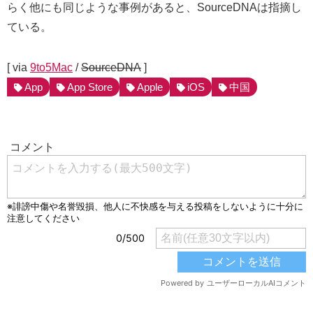
らく他にも同じような事例があると、SourceDNAは指摘し
ている。
[ via
9to5Mac
/
SourceDNA
]
App
App Store
Apple
iOS
中国