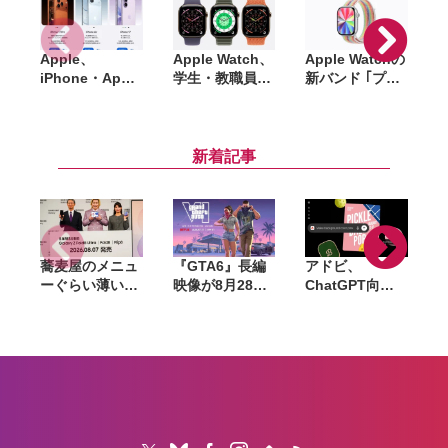
Apple、
Apple Watch、
Apple Watchの
A
iPhone・Apple
学生・教職員価
新バンド ｢プラ
A
Watch・
格の対象に。
イドエディショ
A
AirPodsを国内
Series 11／SE
ンスポーツルー
S
で一斉値上げ。
3／Ultra 3を年
プ｣ 発表。新文
iPhone 17eは
間通じて割引販
字盤「Pride
新着記事
10万円超え、
売
Luminance」
Pro Maxは21万
も登場へ
円超に
蕎麦屋のメニュ
『GTA6』長編
アドビ、
ーぐらい薄い。
映像が8月28日
ChatGPT向け
カズレーザーが
公開へ。Netflix
統合プラグイン
語るGalaxy新
で先行配信、6
を提供開始。
モデルと折りた
時間後に
Photoshopや
たみスマホの
YouTubeでも公
Premiereなど
「カタチの多様
開
70以上のツール
化」
を利用可能に