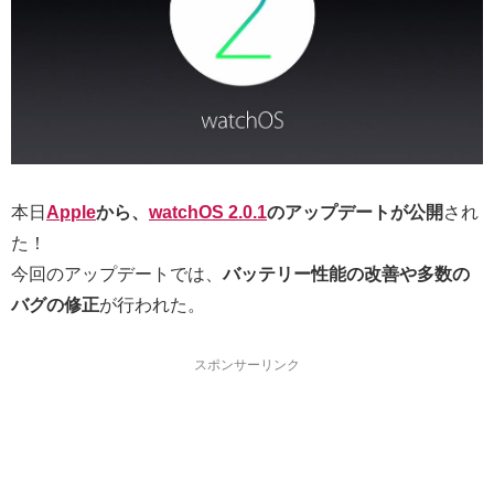
本日
Apple
から、
watchOS 2.0.1
のアップデートが公開
され
た！
今回のアップデートでは、
バッテリー性能の改善や多数の
バグの修正
が行われた。
スポンサーリンク