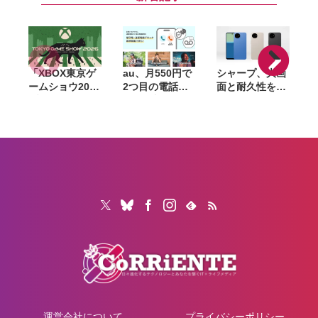
応〜価格は
Apple Pencil
(第2世代)と同じ
「XBOX東京ゲ
au、月550円で
シャープ、大画
ームショウ2026
2つ目の電話番
面と耐久性を備
ブロードキャス
号を追加できる
えたベーシック
ト」9月17日配
「セカンドナン
スマホ
「
信決定。TGS開
バー」提供開
「AQUOS
幕日に最新情報
始。仕事用や
wish6」発表。
3
を発表、
SNS登録用に使
AIによる詐欺電
FanFestも開催
い分け
話対策や防犯機
能も搭載
運営会社について
プライバシーポリシー