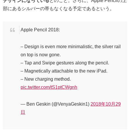
デザインになっている
とのこと。さらに、Apple Pencilの上
部にあるシルバーの帯もなくなる予定であるという。
Apple Pencil 2018:
– Design is even more minimalistic, the silver rail
on top is now gone.
– Tap and Swipe gestures along the pencil.
– Magnetically attachable to the new iPad.
– New charging method.
pic.twitter.com/tS1ptCWgnh
— Ben Geskin (@VenyaGeskin1)
2018年10月29
日