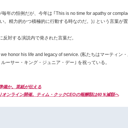
is is no time for apathy or complacency. This i
ではない。精力的かつ積極的に行動する時なのだ。)｣ という言葉が
争に反対する演説内で発された言葉だ。
y, we honor his life and legacy of service.
ン・ルーサー・キング・ジュニア・デー｣ を祝っている。
札準備か。英紙が伝える
時よりオンライン開催。ティム・クックCEOの報酬額は40％減額へ