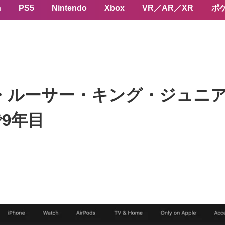
n
PS5
Nintendo
Xbox
VR／AR／XR
ポ
ン・ルーサー・キング・ジュニ
9年目