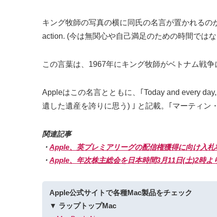
キング牧師の写真の横に同氏の名言が置かれるのが毎年の恒例だが、今年は ｢Th
action. (今は無関心や自己満足のための時間
この言葉は、1967年にキング牧師がベトナム戦
Appleはこの名言とともに、｢Today and every da
遺した遺産を誇りに思う) ｣ と記載。｢マーティ
関連記事
・
Apple、英プレミアリーグの配信権獲得に向け入
・
Apple、年次株主総会を日本時間3月11日(土)2
Apple公式サイトで各種Mac製品をチェック
▼ ラップトップMac