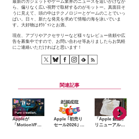
最新のガジェットやゲーム業界のニュースを追いかけなが
ら、偏りなく広い視野で取材するのがモットー。真面目そ
うに見えて、頭の中はテクノロジーとゲームのことでいっ
ぱい。日々、新たな発見を求めて情報の海を泳いでいま
す。大好物はｵｳﾄﾞｩﾝとお酒。
現在、アプリやアクセサリーなど様々なレビュー依頼や広
告を募集中ですので、お問い合わせ等ありましたらお気軽
にご連絡いただければと思います！
関連記事
Appleが
Apple ｢初売り
「Apple 銀座」
「MotionVFX
セール2026｣ 開
リニューアル記
」買収。15年以
催中。対象商
念のノベルティ
上の実績を持
品・ギフトカー
はトートバッ
d