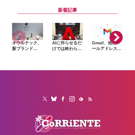
つ、Final Cut
ド金額、AirTag
グ・ピンズ・コ
Pro向けプラグ
プレゼントなど
ースターの3点
i
新着記事
イン大手
オウルテック、
AIに作らせるだ
Gmail、他社メ
G
新ブランド
けでは終わらな
ールアドレスを
「
「Soft」立ち上
い。「Adobe
送信元にする機
げ。斜めに挿せ
Summit
能を2027年1月
る充電器や握れ
Tokyo」で示さ
終了。POP受信
るケーブルなど
れたAIエージェ
やGmailifyも廃
6製品
ントと働くこれ
止
からのマーケテ
ィング