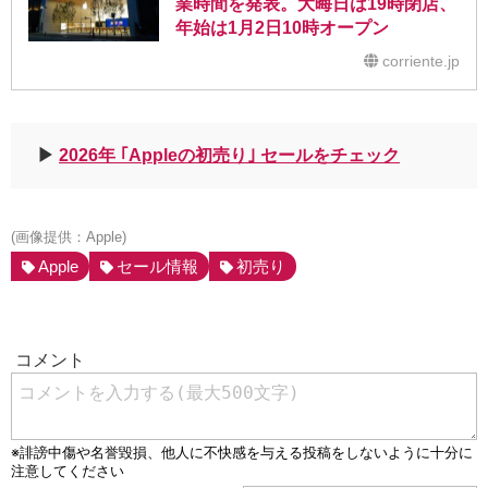
業時間を発表。大晦日は19時閉店、
年始は1月2日10時オープン
corriente.jp
▶︎
2026年 ｢Appleの初売り｣ セールをチェック
(画像提供：Apple)
Apple
セール情報
初売り