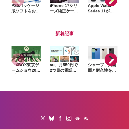
PS5パッケージ
iPhone 17シリ
Apple Watch
A
版ソフトをお得
ーズ純正ケース
Series 11が
に購入できる
がAmazonで大
Amazonセール
「サマーセー
幅割引。クリア
で6万4千円〜。
ル」開催。
ケース・シリコ
42mm・46mm
『DEATH
ーンケース・バ
両方が対象
新着記事
STRANDING
ンパーが最大
2』『アストロ
44％オフ
ボット』など対
象
「XBOX東京ゲ
au、月550円で
シャープ、大画
ームショウ2026
2つ目の電話番
面と耐久性を備
ブロードキャス
号を追加できる
えたベーシック
ト」9月17日配
「セカンドナン
スマホ
「
信決定。TGS開
バー」提供開
「AQUOS
幕日に最新情報
始。仕事用や
wish6」発表。
3
を発表、
SNS登録用に使
AIによる詐欺電
FanFestも開催
い分け
話対策や防犯機
能も搭載