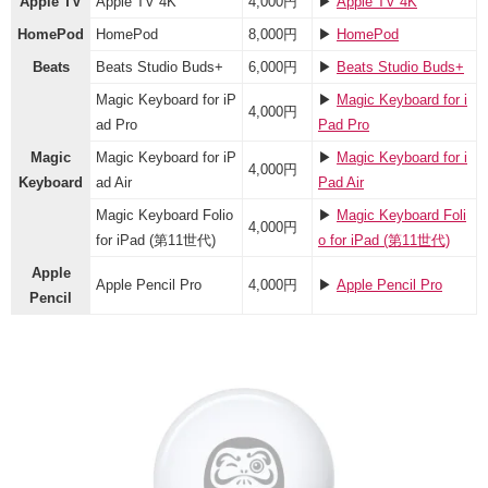
Apple TV
Apple TV 4K
4,000円
▶︎
Apple TV 4K
HomePod
HomePod
8,000円
▶︎
HomePod
Beats
Beats Studio Buds+
6,000円
▶︎
Beats Studio Buds+
Magic Keyboard for iP
▶︎
Magic Keyboard for i
4,000円
ad Pro
Pad Pro
Magic
Magic Keyboard for iP
▶︎
Magic Keyboard for i
4,000円
Keyboard
ad Air
Pad Air
Magic Keyboard Folio
▶︎
Magic Keyboard Foli
4,000円
for iPad (第11世代)
o for iPad (第11世代)
Apple
Apple Pencil Pro
4,000円
▶︎
Apple Pencil Pro
Pencil