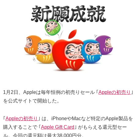
1月2日、Appleは毎年恒例の初売りセール ｢
Appleの初売り
｣
を公式サイトで開始した。
｢
Appleの初売り
｣ は、iPhoneやMacなど特定のApple製品を
購入することで ｢
Apple Gift Card
｣ がもらえる還元型セー
ル。今回の還元額は最大38,000円分。