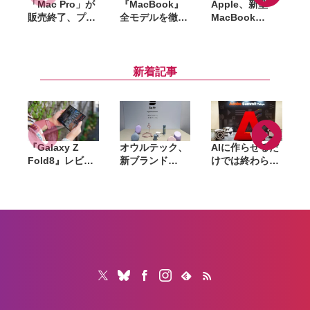
「Mac Pro」が
『MacBook』
Apple、新型
A
販売終了、プロ
全モデルを徹底
MacBook
M
向けモデルは事
比較。「M5」
Air（M5）発
実上「Mac
世代のNeo・
表。価格は18万
Studio」へ移行
Air・Proを用途
4,800円から、
別に整理
予約は3月4日23
新着記事
時15分から
『Galaxy Z
オウルテック、
AIに作らせるだ
Fold8』レビュ
新ブランド
けでは終わらな
ー。1週間使っ
「Soft」立ち上
い。「Adobe
て実感した「ち
げ。斜めに挿せ
Summit
ょうどいい大画
る充電器や握れ
Tokyo」で示さ
面」、4:3ディ
るケーブルなど
れたAIエージェ
や
スプレイと約
6製品
ントと働くこれ
201gの軽さが
からのマーケテ
生む新しい使い
ィング
心地