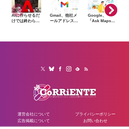
AIに作らせるだ
Gmail、他社メ
Google、
けでは終わらな
ールアドレスを
「Ask Maps」
L
い。「Adobe
送信元にする機
日本でも提供開
Summit
能を2027年1月
始。料理注文や
Tokyo」で示さ
終了。POP受信
ホテル検索まで
「
れたAIエージェ
やGmailifyも廃
AIが代行
f
ントと働くこれ
止
売
からのマーケテ
i
ィング
運営会社について
プライバシーポリシー
広告掲載について
お問い合わせ