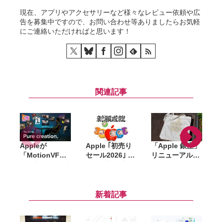
現在、アプリやアクセサリーなど様々なレビュー依頼や広
告を募集中ですので、お問い合わせ等ありましたらお気軽
にご連絡いただければと思います！
関連記事
Appleが
Apple ｢初売り
「Apple 銀座」
「MotionVFX
セール2026｣ 開
リニューアル記
」買収。15年以
催中。対象商
念のノベルティ
上の実績を持
品・ギフトカー
はトートバッ
d
つ、Final Cut
ド金額、AirTag
グ・ピンズ・コ
Pro向けプラグ
プレゼントなど
ースターの3点
i
新着記事
イン大手