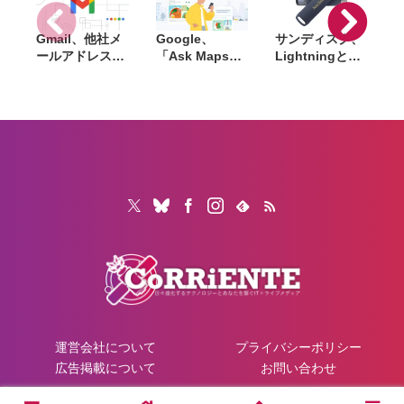
ッテリー
Gmail、他社メ
Google、
サンディスク、
S
ールアドレスを
「Ask Maps」
Lightningと
送信元にする機
日本でも提供開
USB-Cを備えた
能を2027年1月
始。料理注文や
USBフラッシュ
終了。POP受信
ホテル検索まで
「Phone Drive
N
やGmailifyも廃
AIが代行
for iPhone」発
i
止
売。iPhone・
iPad・Mac間で
データを手軽に
共有
運営会社について
プライバシーポリシー
広告掲載について
お問い合わせ
© 2026 CoRRiENTE.