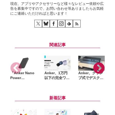
現在、アプリやアクセサリーなど様々なレビュー依頼や広
告を募集中ですので、お問い合わせ等ありましたらお気軽
にご連絡いただければと思います！
関連記事
「Anker Nano
Anker、1万円
Anker、クラン
A
Power
以下の完全ワイ
プ式でデスクを
Bank（MagGo,
ヤレスイヤホン
スッキリ使える
Plus）」一般販
「Soundcore
70W対応電源タ
売が開始。くぎ
P42i」発売。
ップ「Anker
刺し試験など複
LDAC対応や
Nano Power
新着記事
数の安全試験を
ANC強化で進化
Strip (10-in-1,
「
クリアしたQi2
70W, クランプ
L
対応モバイルバ
式)」発売