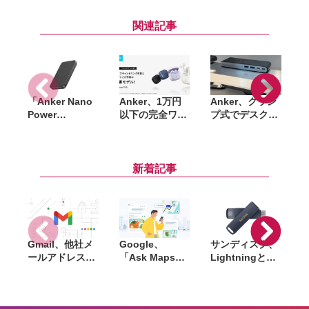
関連記事
「Anker Nano
Anker、1万円
Anker、クラン
A
Power
以下の完全ワイ
プ式でデスクを
Bank（MagGo,
ヤレスイヤホン
スッキリ使える
Plus）」一般販
「Soundcore
70W対応電源タ
売が開始。くぎ
P42i」発売。
ップ「Anker
刺し試験など複
LDAC対応や
Nano Power
新着記事
数の安全試験を
ANC強化で進化
Strip (10-in-1,
「
クリアしたQi2
70W, クランプ
L
対応モバイルバ
式)」発売
ッテリー
Gmail、他社メ
Google、
サンディスク、
S
ールアドレスを
「Ask Maps」
Lightningと
送信元にする機
日本でも提供開
USB-Cを備えた
能を2027年1月
始。料理注文や
USBフラッシュ
終了。POP受信
ホテル検索まで
「Phone Drive
N