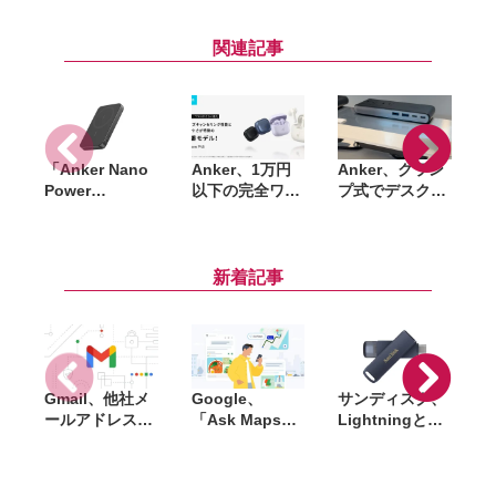
関連記事
「Anker Nano
Anker、1万円
Anker、クラン
A
Power
以下の完全ワイ
プ式でデスクを
Bank（MagGo,
ヤレスイヤホン
スッキリ使える
Plus）」一般販
「Soundcore
70W対応電源タ
売が開始。くぎ
P42i」発売。
ップ「Anker
刺し試験など複
LDAC対応や
Nano Power
新着記事
数の安全試験を
ANC強化で進化
Strip (10-in-1,
「
クリアしたQi2
70W, クランプ
L
対応モバイルバ
式)」発売
ッテリー
Gmail、他社メ
Google、
サンディスク、
S
ールアドレスを
「Ask Maps」
Lightningと
送信元にする機
日本でも提供開
USB-Cを備えた
能を2027年1月
始。料理注文や
USBフラッシュ
終了。POP受信
ホテル検索まで
「Phone Drive
N